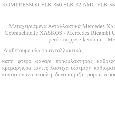
KOMPRESSOR SLK 350 SLK 32 AMG SLK 
Μεταχειρισμένα Ανταλλακτικά Mercedes Χάσ
Gebrauchtteile XASKOS - Mercedes Ricambi Usati XASKOS - غيار مرسيدس
përdorur pjesë këmbimi - M
Διαθέτουμε ολα τα ανταλλακτικά:
καπο φτερο φαναρι προφυλακτηρας καθρεφ
κρεμαργιερα ζαντες λαστιχα εξάτμιση καθισμα
κοντισιον ιντερκουλερ δυναμο μιζα τρομπα νερ