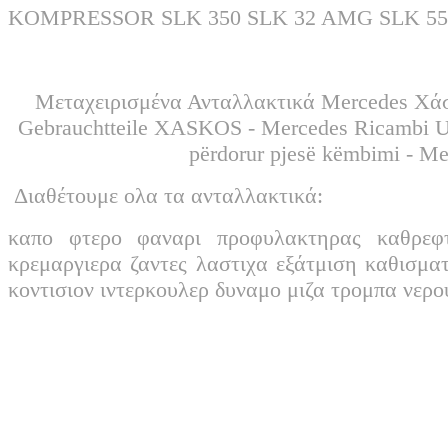
KOMPRESSOR SLK 350 SLK 32 AMG SLK 
Μεταχειρισμένα Ανταλλακτικά Mercedes Χάσ
Gebrauchtteile XASKOS - Mercedes Ricambi Usati XASKOS - غيار مرسيدس
përdorur pjesë këmbimi - M
Διαθέτουμε ολα τα ανταλλακτικά:
καπο φτερο φαναρι προφυλακτηρας καθρεφ
κρεμαργιερα ζαντες λαστιχα εξάτμιση καθισμα
κοντισιον ιντερκουλερ δυναμο μιζα τρομπα νερ