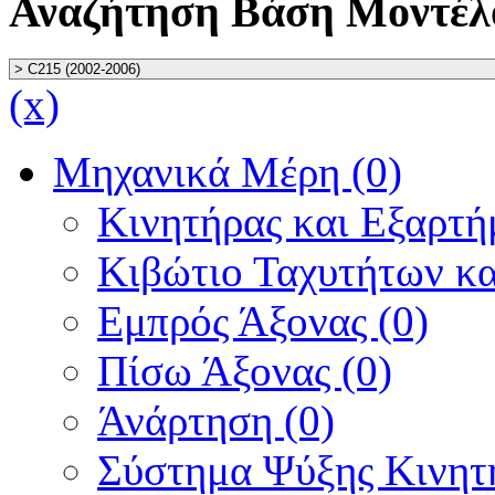
Αναζήτηση Βάση Μοντέλ
(x)
Μηχανικά Μέρη (0)
Κινητήρας και Εξαρτή
Κιβώτιο Ταχυτήτων κα
Εμπρός Άξονας (0)
Πίσω Άξονας (0)
Άνάρτηση (0)
Σύστημα Ψύξης Κινητή