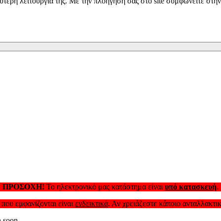
λύτερη λειτουργία της. Με την πλοήγησή σας στο site συμφωνείτε στη
ΠΡΟΣΟΧΗ!
Το ηλεκτρονικό μας κατάστημα είναι
υπό κατασκευή
.
 που εμφανίζονται είναι
ενδεικτικά
. Αν χρειάζεστε κάποιο ανταλλακτι
n soon.