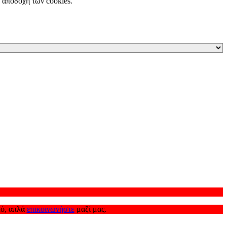
ν αποδοχή των cookies.
κό, απλά
επικοινωνήστε
μαζί μας.