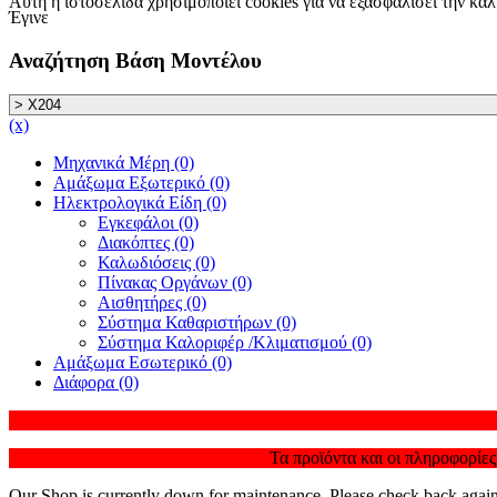
Αυτή η ιστοσελίδα χρησιμοποιεί cookies για να εξασφαλίσει την κα
Έγινε
Αναζήτηση Βάση Μοντέλου
(x)
Μηχανικά Μέρη (0)
Αμάξωμα Εξωτερικό (0)
Ηλεκτρολογικά Είδη (0)
Εγκεφάλοι (0)
Διακόπτες (0)
Καλωδιόσεις (0)
Πίνακας Οργάνων (0)
Αισθητήρες (0)
Σύστημα Καθαριστήρων (0)
Σύστημα Καλοριφέρ /Κλιματισμού (0)
Αμάξωμα Εσωτερικό (0)
Διάφορα (0)
Τα προϊόντα και οι πληροφορίες
Our Shop is currently down for maintenance. Please check back agai